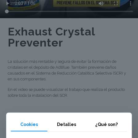
Exhaust Crystal
Preventer
La solución más rentable y segura de evitar la formación de
cristales en el depósito de AdBlue. También previene daños
causados en el Sistema de Reducción Catalítica Selectiva (SCR) y
en sus componentes.
En el video se puede visualizar el trabajo que realiza el producto
sobre toda la instalacion del SCR.
Cookies
Detalles
¿Qué son?