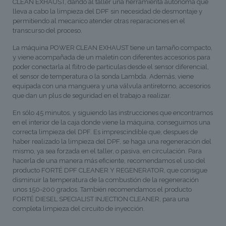
CLEAN EXHAUST, dando al taller una herramienta autónoma que
lleva a cabo la limpieza del DPF sin necesidad de desmontaje y
permitiendo al mecanico atender otras reparaciones en el
transcurso del proceso.
La máquina POWER CLEAN EXHAUST tiene un tamaño compacto,
y viene acompañada de un maletín con diferentes accesorios para
poder conectarla al flitro de particulas desde el sensor diferencial,
el sensor de temperatura o la sonda Lambda. Además, viene
equipada con una manguera y una válvula antiretorno, accesorios
que dan un plus de seguridad en el trabajo a realizar.
En sólo 45 minutos, y siguiendo las instrucciones que encontramos
en el interior de la caja donde viene la máquina, conseguimos una
correcta limpieza del DPF. Es imprescindible que, despues de
haber realizado la limpieza del DPF, se haga una regeneración del
mismo, ya sea forzada en el taller, o pasiva, en circulación. Para
hacerla de una manera más eficiente, recomendamos el uso del
producto FORTÉ DPF CLEANER Y REGENERATOR, que consigue
disminuir la temperatura de la combustión de la regeneración
unos 150-200 grados. También recomendamos el producto
FORTÉ DIESEL SPECIALIST INJECTION CLEANER, para una
completa limpieza del circuito de inyección.