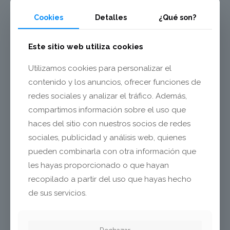
tempor sit amet ante. Donec eu lib ero sit amet quam eges.
Cookies
Detalles
¿Qué son?
Lorem ipsum dolor sit amet enim. Etiam ullamcorper.
Suspendisse a pellentesque dui, non felis. Maecenas malesuada
Este sitio web utiliza cookies
elit lectus felis, malesuada ultricies. Curabitur et ligula. Ut
molestie a, ultricies porta urna. Vestibulum commodo volut
Utilizamos cookies para personalizar el
Pellentesque facilisis. Nulla imperdiet sit amet magna.
contenido y los anuncios, ofrecer funciones de
Vestibulum dapibus, mauris nec malesuada fames ac turpis
redes sociales y analizar el tráfico. Además,
velit, rhoncus eu, luctus et interdum adipiscing wisi. Aliquam
erat ac ipsum. Integer aliquam purus. Quisque lorem tortor.
compartimos información sobre el uso que
haces del sitio con nuestros socios de redes
Client:
sociales, publicidad y análisis web, quienes
Muffin Group
pueden combinarla con otra información que
les hayas proporcionado o que hayan
Date:
recopilado a partir del uso que hayas hecho
May 13, 2014
de sus servicios.
Website:
View website